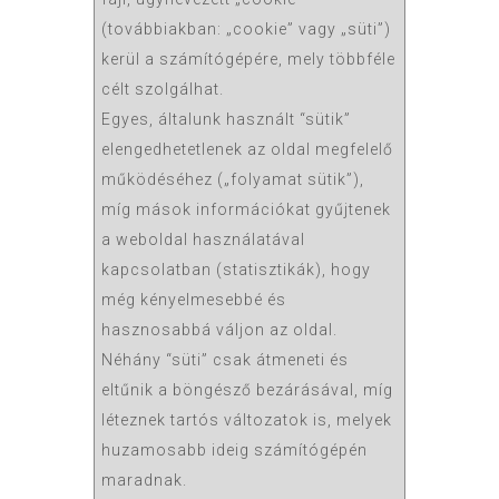
(továbbiakban: „cookie” vagy „süti”)
kerül a számítógépére, mely többféle
célt szolgálhat.
Egyes, általunk használt “sütik”
elengedhetetlenek az oldal megfelelő
működéséhez („folyamat sütik”),
míg mások információkat gyűjtenek
a weboldal használatával
kapcsolatban (statisztikák), hogy
még kényelmesebbé és
hasznosabbá váljon az oldal.
Néhány “süti” csak átmeneti és
eltűnik a böngésző bezárásával, míg
léteznek tartós változatok is, melyek
huzamosabb ideig számítógépén
maradnak.