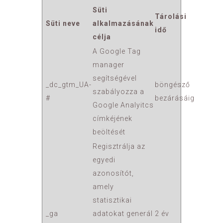
Süti
Tárolási
Süti neve
alkalmazásának
idő
célja
A Google Tag
manager
segítségével
_dc_gtm_UA-
böngésző
szabályozza a
#
bezárásáig
Google Analyitcs
címkéjének
beöltését
Regisztrálja az
egyedi
azonosítót,
amely
statisztikai
_ga
adatokat generál
2 év