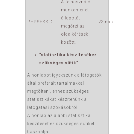
A felhasználói
munkamenet
állapotát
PHPSESSID
23 nap
megőrzi az
oldalkérések
között.
“
statisztika készítéséhez
szükséges sütik”
A honlapot igyekszünk a látogatók
által preferált tartalmakkal
megtölteni, ehhez szükséges
statisztikákat készítenünk a
látogatási szokásokról.
A honlap az alábbi statisztika
készítéséhez szükséges sütiket
használja: