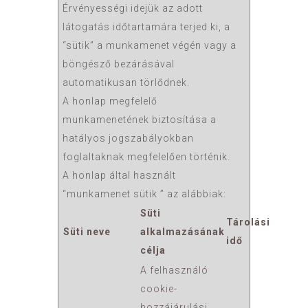
Érvényességi idejük az adott
látogatás időtartamára terjed ki, a
“sütik” a munkamenet végén vagy a
böngésző bezárásával
automatikusan törlődnek.
A honlap megfelelő
munkamenetének biztosítása a
hatályos jogszabályokban
foglaltaknak megfelelően történik.
A honlap által használt
“munkamenet sütik ” az alábbiak:
Süti
Tárolási
Süti neve
alkalmazásának
idő
célja
A felhasználó
cookie-
hozzájárulási