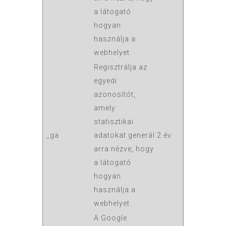
a látogató
hogyan
használja a
webhelyet.
Regisztrálja az
egyedi
azonosítót,
amely
statisztikai
_ga
adatokat generál
2 év
arra nézve, hogy
a látogató
hogyan
használja a
webhelyet.
A Google