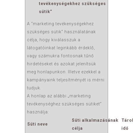
tevékenységekhez szükséges
sütik”
A “marketing tevékenységekhez
szükséges sütik” használatának
célja, hogy kiválasszuk a
látogatóinkat leginkább érdeklő,
vagy számukra fontosnak tűnő
hirdetéseket és azokat jelenítsük
meg honlapunkon. Illetve ezekkel a
kampányaink teljesítményét is mérni
tudjuk.
A honlap az alábbi „marketing
tevékenységhez szükséges sütiket”
használja:
Süti alkalmazásának
Táro
Süti neve
célja
idő