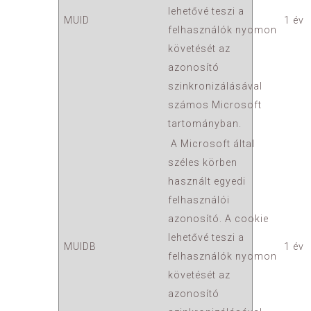
lehetővé teszi a
MUID
1 év
felhasználók nyomon
követését az
azonosító
szinkronizálásával
számos Microsoft
tartományban.
A Microsoft által
széles körben
használt egyedi
felhasználói
azonosító. A cookie
lehetővé teszi a
MUIDB
1 év
felhasználók nyomon
követését az
azonosító