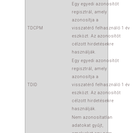
Egy egyedi azonosítót
regisztrál, amely
azonosítja a
TDCPM
visszatérő felhasználó
1 év
eszközt. Az azonosítót
célzott hirdetésekre
használják.
Egy egyedi azonosítót
regisztrál, amely
azonosítja a
TDID
visszatérő felhasználó
1 év
eszközt. Az azonosítót
célzott hirdetésekre
használják.
Nem azonosítatlan
adatokat gyűjt,