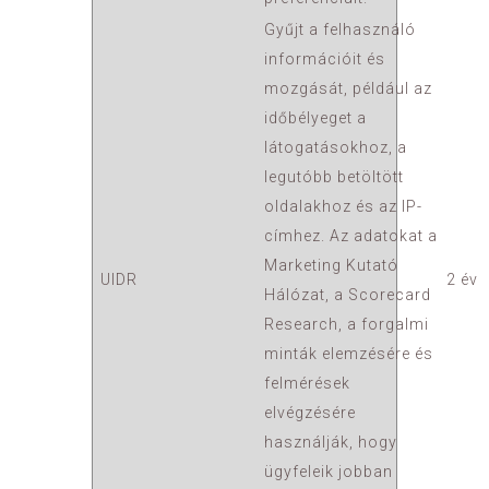
Gyűjt a felhasználó
információit és
mozgását, például az
időbélyeget a
látogatásokhoz, a
legutóbb betöltött
oldalakhoz és az IP-
címhez. Az adatokat a
Marketing Kutató
UIDR
2 év
Hálózat, a Scorecard
Research, a forgalmi
minták elemzésére és
felmérések
elvégzésére
használják, hogy
ügyfeleik jobban