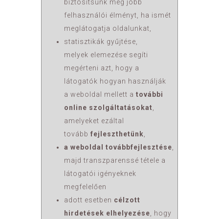
biztosítsunk még jobb
felhasználói élményt, ha ismét
meglátogatja oldalunkat,
statisztikák gyűjtése,
melyek elemezése segíti
megérteni azt, hogy a
látogatók hogyan használják
a weboldal mellett a
további
online szolgáltatásokat
,
amelyeket ezáltal
tovább
fejleszthetünk
,
a weboldal továbbfejlesztése
,
majd transzparenssé tétele a
látogatói igényeknek
megfelelően
adott esetben
célzott
hirdetések elhelyezése
, hogy