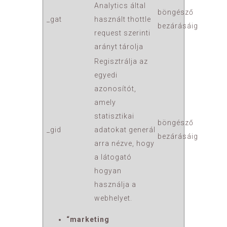
Analytics által
böngésző
_gat
használt thottle
bezárásáig
request szerinti
arányt tárolja
Regisztrálja az
egyedi
azonosítót,
amely
statisztikai
böngésző
_gid
adatokat generál
bezárásáig
arra nézve, hogy
a látogató
hogyan
használja a
webhelyet.
“marketing