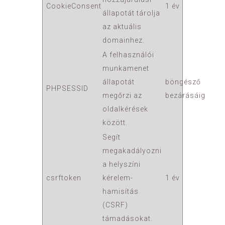
CookieConsent
1 év
állapotát tárolja
az aktuális
domainhez.
A felhasználói
munkamenet
állapotát
böngésző
PHPSESSID
megőrzi az
bezárásáig
oldalkérések
között.
Segít
megakadályozni
a helyszíni
csrftoken
kérelem-
1 év
hamisítás
(CSRF)
támadásokat.