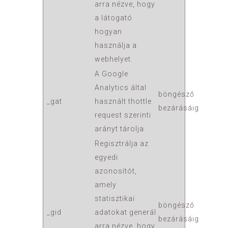
arra nézve, hogy
a látogató
hogyan
használja a
webhelyet.
A Google
Analytics által
böngésző
_gat
használt thottle
bezárásáig
request szerinti
arányt tárolja
Regisztrálja az
egyedi
azonosítót,
amely
statisztikai
böngésző
_gid
adatokat generál
bezárásáig
arra nézve, hogy