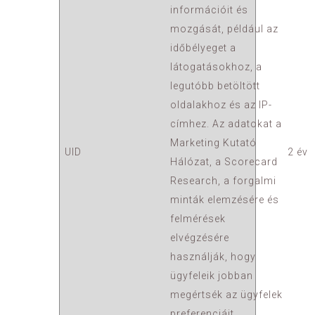
információit és
mozgását, például az
időbélyeget a
látogatásokhoz, a
legutóbb betöltött
oldalakhoz és az IP-
címhez. Az adatokat a
Marketing Kutató
UID
2 év
Hálózat, a Scorecard
Research, a forgalmi
minták elemzésére és
felmérések
elvégzésére
használják, hogy
ügyfeleik jobban
megértsék az ügyfelek
preferenciáit.